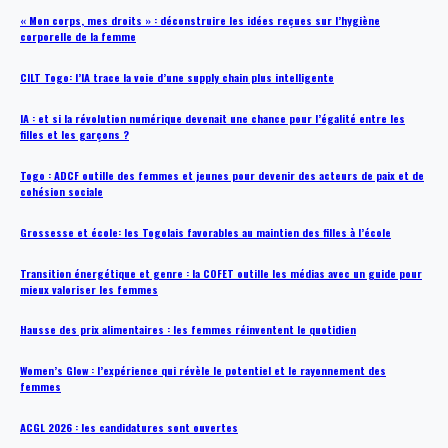
« Mon corps, mes droits » : déconstruire les idées reçues sur l’hygiène
corporelle de la femme
CILT Togo: l’IA trace la voie d’une supply chain plus intelligente
IA : et si la révolution numérique devenait une chance pour l’égalité entre les
filles et les garçons ?
Togo : ADCF outille des femmes et jeunes pour devenir des acteurs de paix et de
cohésion sociale
Grossesse et école: les Togolais favorables au maintien des filles à l’école
Transition énergétique et genre : la COFET outille les médias avec un guide pour
mieux valoriser les femmes
Hausse des prix alimentaires : les femmes réinventent le quotidien
Women’s Glow : l’expérience qui révèle le potentiel et le rayonnement des
femmes
ACGL 2026 : les candidatures sont ouvertes