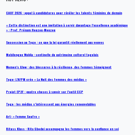
CAOF 2026 : appel à candidatures pour révéler les talents féminins de demain
« Cette distinction est une invitation à servir davantage l’excellence académique
» : Prof. Prénam Houzou-Mouzou
Succession au Togo : ce que la loi garantit réellement aux veuves
Mobilengue Waldja : sentinelle du patrimoine culturel togolais
Women’s Glow : des blessures à la résilience, des femmes témoignent
Togo: L’AFPM crée « La Nuit des femmes des médias »
Projet EP2F : quatre choses à savoir sur l’outil CCP
Togo : les médias s’intéressent aux énergies renouvelables
Art: « Femme Soufre »
Rituss Klass : Rita Gbodui accompagne les femmes vers la confiance en soi