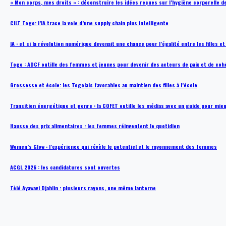
« Mon corps, mes droits » : déconstruire les idées reçues sur l’hygiène corporelle 
CILT Togo: l’IA trace la voie d’une supply chain plus intelligente
IA : et si la révolution numérique devenait une chance pour l’égalité entre les filles e
Togo : ADCF outille des femmes et jeunes pour devenir des acteurs de paix et de coh
Grossesse et école: les Togolais favorables au maintien des filles à l’école
Transition énergétique et genre : la COFET outille les médias avec un guide pour mie
Hausse des prix alimentaires : les femmes réinventent le quotidien
Women’s Glow : l’expérience qui révèle le potentiel et le rayonnement des femmes
ACGL 2026 : les candidatures sont ouvertes
Tèlé Ayawavi Djahlin : plusieurs rayons, une même lanterne