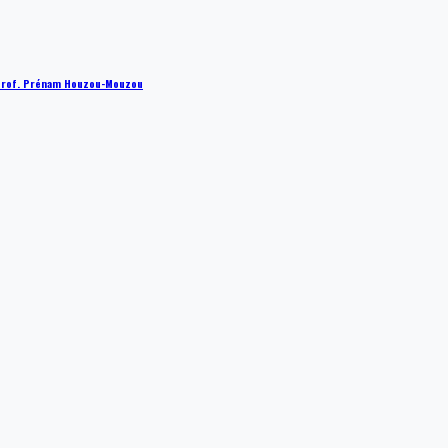
 : Prof. Prénam Houzou-Mouzou