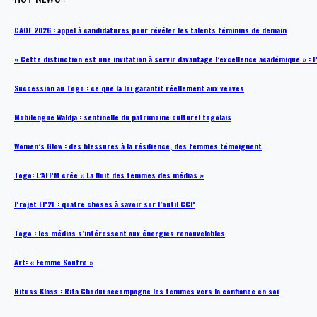
CAOF 2026 : appel à candidatures pour révéler les talents féminins de demain
« Cette distinction est une invitation à servir davantage l’excellence académique »
Succession au Togo : ce que la loi garantit réellement aux veuves
Mobilengue Waldja : sentinelle du patrimoine culturel togolais
Women’s Glow : des blessures à la résilience, des femmes témoignent
Togo: L’AFPM crée « La Nuit des femmes des médias »
Projet EP2F : quatre choses à savoir sur l’outil CCP
Togo : les médias s’intéressent aux énergies renouvelables
Art: « Femme Soufre »
Rituss Klass : Rita Gbodui accompagne les femmes vers la confiance en soi