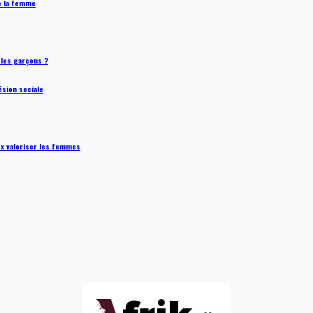
de la femme
t les garçons ?
ésion sociale
ux valoriser les femmes