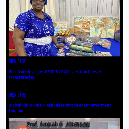
BIEN ÊTRE
HI clôture le projet SMSPS : 2 401 vies touchées et
transformées
BIEN ÊTRE
Digital Girl Glam Brunch : Réseautage et Empowerment
Féminin