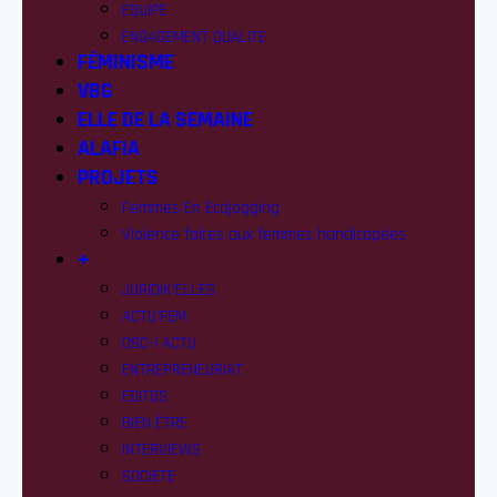
EQUIPE
ENGAGEMENT QUALITE
FÉMINISME
VBG
ELLE DE LA SEMAINE
ALAFIA
PROJETS
Femmes En Ecojogging
Violence faites aux femmes handicapées
+
JURIDIK’ELLES
ACTU’FEM
OSC-I ACTU
ENTREPRENEURIAT
EDITOS
BIEN ÊTRE
INTERVIEWS
SOCIETE