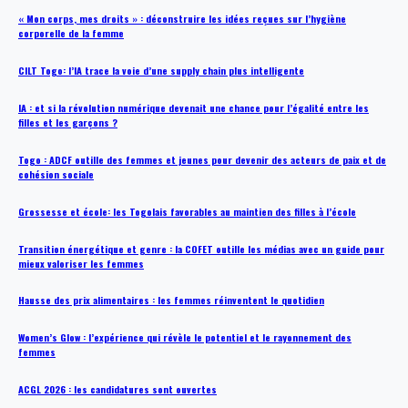
« Mon corps, mes droits » : déconstruire les idées reçues sur l’hygiène
corporelle de la femme
CILT Togo: l’IA trace la voie d’une supply chain plus intelligente
IA : et si la révolution numérique devenait une chance pour l’égalité entre les
filles et les garçons ?
Togo : ADCF outille des femmes et jeunes pour devenir des acteurs de paix et de
cohésion sociale
Grossesse et école: les Togolais favorables au maintien des filles à l’école
Transition énergétique et genre : la COFET outille les médias avec un guide pour
mieux valoriser les femmes
Hausse des prix alimentaires : les femmes réinventent le quotidien
Women’s Glow : l’expérience qui révèle le potentiel et le rayonnement des
femmes
ACGL 2026 : les candidatures sont ouvertes