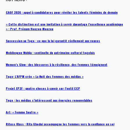
CAOF 2026 : appel à candidatures pour révéler les talents féminins de demain
« Cette distinction est une invitation à servir davantage l’excellence académique
» : Prof. Prénam Houzou-Mouzou
Succession au Togo : ce que la loi garantit réellement aux veuves
Mobilengue Waldja : sentinelle du patrimoine culturel togolais
Women’s Glow : des blessures à la résilience, des femmes témoignent
Togo: L’AFPM crée « La Nuit des femmes des médias »
Projet EP2F : quatre choses à savoir sur l’outil CCP
Togo : les médias s’intéressent aux énergies renouvelables
Art: « Femme Soufre »
Rituss Klass : Rita Gbodui accompagne les femmes vers la confiance en soi