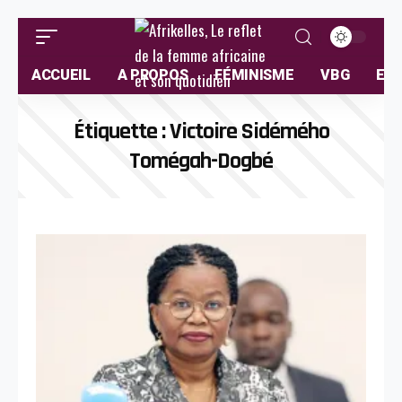
ACCUEIL
A PROPOS
FÉMINISME
VBG
ELL
Étiquette :
Victoire Sidémého
Tomégah-Dogbé