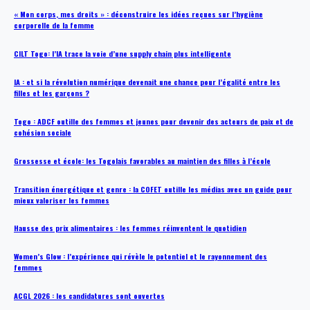
« Mon corps, mes droits » : déconstruire les idées reçues sur l’hygiène
corporelle de la femme
CILT Togo: l’IA trace la voie d’une supply chain plus intelligente
IA : et si la révolution numérique devenait une chance pour l’égalité entre les
filles et les garçons ?
Togo : ADCF outille des femmes et jeunes pour devenir des acteurs de paix et de
cohésion sociale
Grossesse et école: les Togolais favorables au maintien des filles à l’école
Transition énergétique et genre : la COFET outille les médias avec un guide pour
mieux valoriser les femmes
Hausse des prix alimentaires : les femmes réinventent le quotidien
Women’s Glow : l’expérience qui révèle le potentiel et le rayonnement des
femmes
ACGL 2026 : les candidatures sont ouvertes