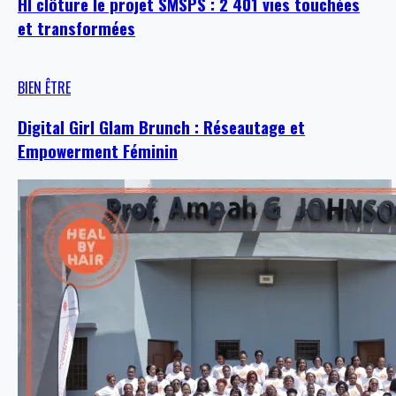
HI clôture le projet SMSPS : 2 401 vies touchées
et transformées
BIEN ÊTRE
Digital Girl Glam Brunch : Réseautage et
Empowerment Féminin