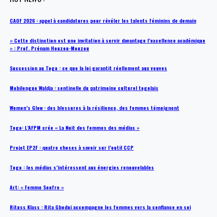
CAOF 2026 : appel à candidatures pour révéler les talents féminins de demain
« Cette distinction est une invitation à servir davantage l’excellence académique
» : Prof. Prénam Houzou-Mouzou
Succession au Togo : ce que la loi garantit réellement aux veuves
Mobilengue Waldja : sentinelle du patrimoine culturel togolais
Women’s Glow : des blessures à la résilience, des femmes témoignent
Togo: L’AFPM crée « La Nuit des femmes des médias »
Projet EP2F : quatre choses à savoir sur l’outil CCP
Togo : les médias s’intéressent aux énergies renouvelables
Art: « Femme Soufre »
Rituss Klass : Rita Gbodui accompagne les femmes vers la confiance en soi