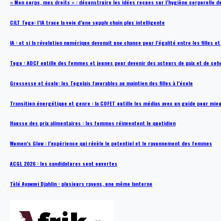
« Mon corps, mes droits » : déconstruire les idées reçues sur l’hygiène corporelle 
CILT Togo: l’IA trace la voie d’une supply chain plus intelligente
IA : et si la révolution numérique devenait une chance pour l’égalité entre les filles e
Togo : ADCF outille des femmes et jeunes pour devenir des acteurs de paix et de coh
Grossesse et école: les Togolais favorables au maintien des filles à l’école
Transition énergétique et genre : la COFET outille les médias avec un guide pour mie
Hausse des prix alimentaires : les femmes réinventent le quotidien
Women’s Glow : l’expérience qui révèle le potentiel et le rayonnement des femmes
ACGL 2026 : les candidatures sont ouvertes
Tèlé Ayawavi Djahlin : plusieurs rayons, une même lanterne