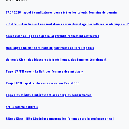
CAOF 2026 : appel à candidatures pour révéler les talents féminins de demain
« Cette distinction est une invitation à servir davantage l’excellence académique »
Succession au Togo : ce que la loi garantit réellement aux veuves
Mobilengue Waldja : sentinelle du patrimoine culturel togolais
Women’s Glow : des blessures à la résilience, des femmes témoignent
Togo: L’AFPM crée « La Nuit des femmes des médias »
Projet EP2F : quatre choses à savoir sur l’outil CCP
Togo : les médias s’intéressent aux énergies renouvelables
Art: « Femme Soufre »
Rituss Klass : Rita Gbodui accompagne les femmes vers la confiance en soi