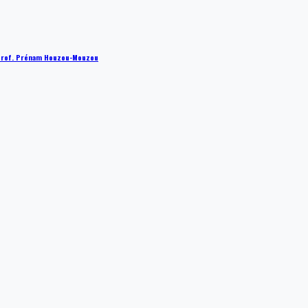
 : Prof. Prénam Houzou-Mouzou