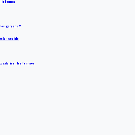
de la femme
t les garçons ?
ésion sociale
ux valoriser les femmes