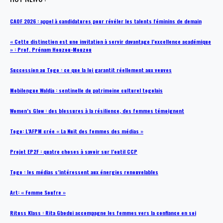
CAOF 2026 : appel à candidatures pour révéler les talents féminins de demain
« Cette distinction est une invitation à servir davantage l’excellence académique
» : Prof. Prénam Houzou-Mouzou
Succession au Togo : ce que la loi garantit réellement aux veuves
Mobilengue Waldja : sentinelle du patrimoine culturel togolais
Women’s Glow : des blessures à la résilience, des femmes témoignent
Togo: L’AFPM crée « La Nuit des femmes des médias »
Projet EP2F : quatre choses à savoir sur l’outil CCP
Togo : les médias s’intéressent aux énergies renouvelables
Art: « Femme Soufre »
Rituss Klass : Rita Gbodui accompagne les femmes vers la confiance en soi