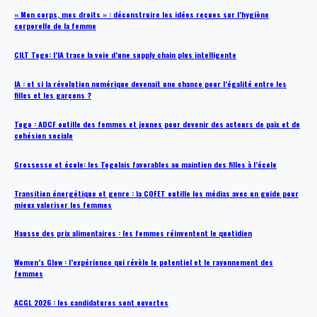
« Mon corps, mes droits » : déconstruire les idées reçues sur l’hygiène
corporelle de la femme
CILT Togo: l’IA trace la voie d’une supply chain plus intelligente
IA : et si la révolution numérique devenait une chance pour l’égalité entre les
filles et les garçons ?
Togo : ADCF outille des femmes et jeunes pour devenir des acteurs de paix et de
cohésion sociale
Grossesse et école: les Togolais favorables au maintien des filles à l’école
Transition énergétique et genre : la COFET outille les médias avec un guide pour
mieux valoriser les femmes
Hausse des prix alimentaires : les femmes réinventent le quotidien
Women’s Glow : l’expérience qui révèle le potentiel et le rayonnement des
femmes
ACGL 2026 : les candidatures sont ouvertes