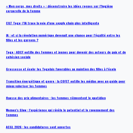
« Mon corps, mes droits » : déconstruire les idées reçues sur l’hygiène
corporelle de la femme
CILT Togo: l’IA trace la voie d’une supply chain plus intelligente
IA : et si la révolution numérique devenait une chance pour l’égalité entre les
filles et les garçons ?
Togo : ADCF outille des femmes et jeunes pour devenir des acteurs de paix et de
cohésion sociale
Grossesse et école: les Togolais favorables au maintien des filles à l’école
Transition énergétique et genre : la COFET outille les médias avec un guide pour
mieux valoriser les femmes
Hausse des prix alimentaires : les femmes réinventent le quotidien
Women’s Glow : l’expérience qui révèle le potentiel et le rayonnement des
femmes
ACGL 2026 : les candidatures sont ouvertes