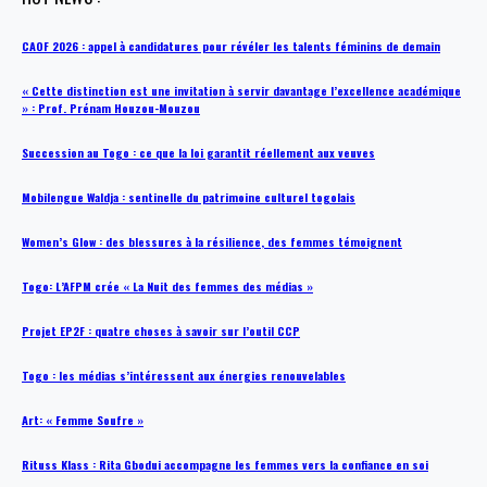
CAOF 2026 : appel à candidatures pour révéler les talents féminins de demain
« Cette distinction est une invitation à servir davantage l’excellence académique
» : Prof. Prénam Houzou-Mouzou
Succession au Togo : ce que la loi garantit réellement aux veuves
Mobilengue Waldja : sentinelle du patrimoine culturel togolais
Women’s Glow : des blessures à la résilience, des femmes témoignent
Togo: L’AFPM crée « La Nuit des femmes des médias »
Projet EP2F : quatre choses à savoir sur l’outil CCP
Togo : les médias s’intéressent aux énergies renouvelables
Art: « Femme Soufre »
Rituss Klass : Rita Gbodui accompagne les femmes vers la confiance en soi