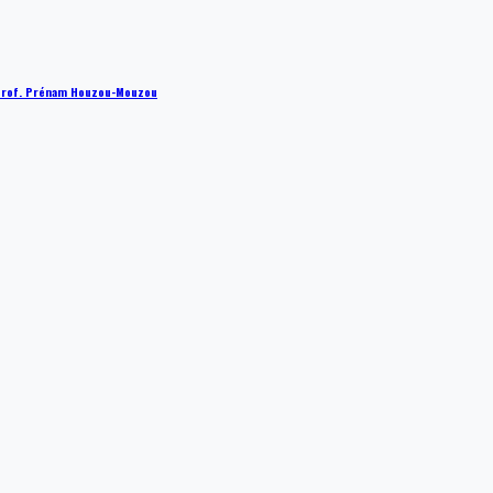
 : Prof. Prénam Houzou-Mouzou