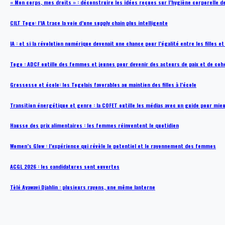
« Mon corps, mes droits » : déconstruire les idées reçues sur l’hygiène corporelle 
CILT Togo: l’IA trace la voie d’une supply chain plus intelligente
IA : et si la révolution numérique devenait une chance pour l’égalité entre les filles e
Togo : ADCF outille des femmes et jeunes pour devenir des acteurs de paix et de coh
Grossesse et école: les Togolais favorables au maintien des filles à l’école
Transition énergétique et genre : la COFET outille les médias avec un guide pour mie
Hausse des prix alimentaires : les femmes réinventent le quotidien
Women’s Glow : l’expérience qui révèle le potentiel et le rayonnement des femmes
ACGL 2026 : les candidatures sont ouvertes
Tèlé Ayawavi Djahlin : plusieurs rayons, une même lanterne