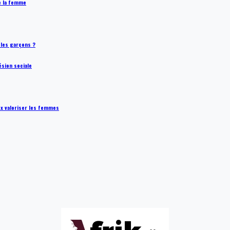
de la femme
t les garçons ?
ésion sociale
ux valoriser les femmes