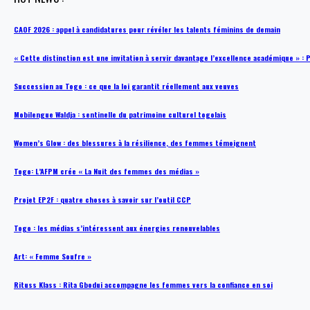
CAOF 2026 : appel à candidatures pour révéler les talents féminins de demain
« Cette distinction est une invitation à servir davantage l’excellence académique »
Succession au Togo : ce que la loi garantit réellement aux veuves
Mobilengue Waldja : sentinelle du patrimoine culturel togolais
Women’s Glow : des blessures à la résilience, des femmes témoignent
Togo: L’AFPM crée « La Nuit des femmes des médias »
Projet EP2F : quatre choses à savoir sur l’outil CCP
Togo : les médias s’intéressent aux énergies renouvelables
Art: « Femme Soufre »
Rituss Klass : Rita Gbodui accompagne les femmes vers la confiance en soi