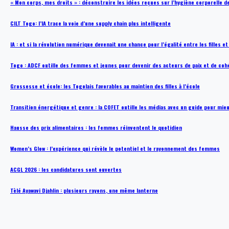
« Mon corps, mes droits » : déconstruire les idées reçues sur l’hygiène corporelle 
CILT Togo: l’IA trace la voie d’une supply chain plus intelligente
IA : et si la révolution numérique devenait une chance pour l’égalité entre les filles e
Togo : ADCF outille des femmes et jeunes pour devenir des acteurs de paix et de coh
Grossesse et école: les Togolais favorables au maintien des filles à l’école
Transition énergétique et genre : la COFET outille les médias avec un guide pour mie
Hausse des prix alimentaires : les femmes réinventent le quotidien
Women’s Glow : l’expérience qui révèle le potentiel et le rayonnement des femmes
ACGL 2026 : les candidatures sont ouvertes
Tèlé Ayawavi Djahlin : plusieurs rayons, une même lanterne