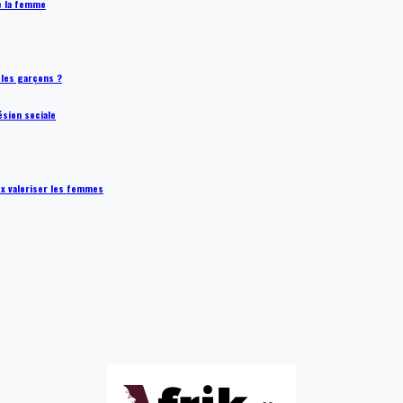
de la femme
t les garçons ?
ésion sociale
ux valoriser les femmes