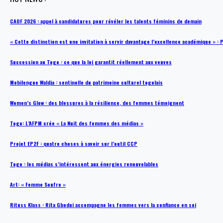
CAOF 2026 : appel à candidatures pour révéler les talents féminins de demain
« Cette distinction est une invitation à servir davantage l’excellence académique »
Succession au Togo : ce que la loi garantit réellement aux veuves
Mobilengue Waldja : sentinelle du patrimoine culturel togolais
Women’s Glow : des blessures à la résilience, des femmes témoignent
Togo: L’AFPM crée « La Nuit des femmes des médias »
Projet EP2F : quatre choses à savoir sur l’outil CCP
Togo : les médias s’intéressent aux énergies renouvelables
Art: « Femme Soufre »
Rituss Klass : Rita Gbodui accompagne les femmes vers la confiance en soi