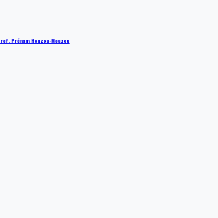
 : Prof. Prénam Houzou-Mouzou