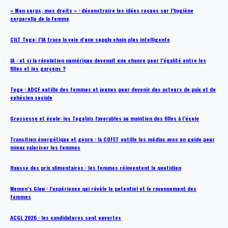
« Mon corps, mes droits » : déconstruire les idées reçues sur l’hygiène
corporelle de la femme
CILT Togo: l’IA trace la voie d’une supply chain plus intelligente
IA : et si la révolution numérique devenait une chance pour l’égalité entre les
filles et les garçons ?
Togo : ADCF outille des femmes et jeunes pour devenir des acteurs de paix et de
cohésion sociale
Grossesse et école: les Togolais favorables au maintien des filles à l’école
Transition énergétique et genre : la COFET outille les médias avec un guide pour
mieux valoriser les femmes
Hausse des prix alimentaires : les femmes réinventent le quotidien
Women’s Glow : l’expérience qui révèle le potentiel et le rayonnement des
femmes
ACGL 2026 : les candidatures sont ouvertes