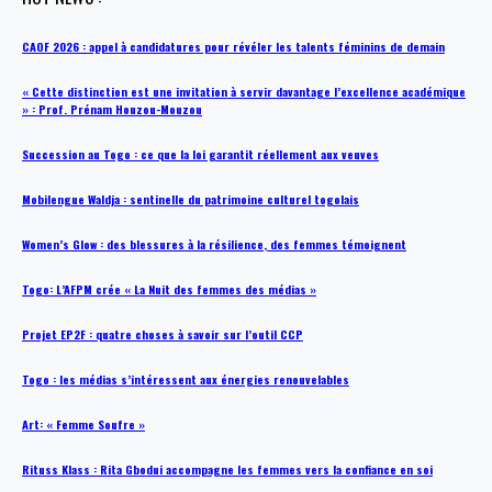
CAOF 2026 : appel à candidatures pour révéler les talents féminins de demain
« Cette distinction est une invitation à servir davantage l’excellence académique
» : Prof. Prénam Houzou-Mouzou
Succession au Togo : ce que la loi garantit réellement aux veuves
Mobilengue Waldja : sentinelle du patrimoine culturel togolais
Women’s Glow : des blessures à la résilience, des femmes témoignent
Togo: L’AFPM crée « La Nuit des femmes des médias »
Projet EP2F : quatre choses à savoir sur l’outil CCP
Togo : les médias s’intéressent aux énergies renouvelables
Art: « Femme Soufre »
Rituss Klass : Rita Gbodui accompagne les femmes vers la confiance en soi