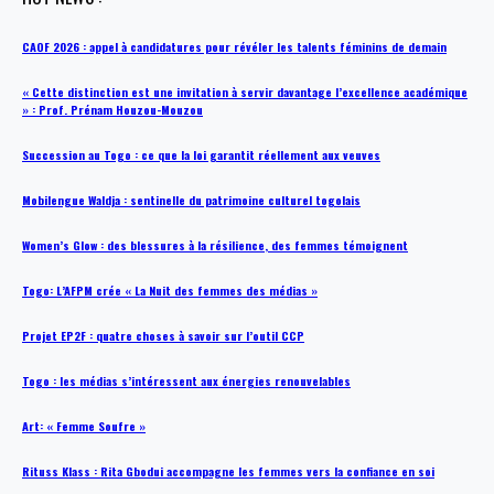
CAOF 2026 : appel à candidatures pour révéler les talents féminins de demain
« Cette distinction est une invitation à servir davantage l’excellence académique
» : Prof. Prénam Houzou-Mouzou
Succession au Togo : ce que la loi garantit réellement aux veuves
Mobilengue Waldja : sentinelle du patrimoine culturel togolais
Women’s Glow : des blessures à la résilience, des femmes témoignent
Togo: L’AFPM crée « La Nuit des femmes des médias »
Projet EP2F : quatre choses à savoir sur l’outil CCP
Togo : les médias s’intéressent aux énergies renouvelables
Art: « Femme Soufre »
Rituss Klass : Rita Gbodui accompagne les femmes vers la confiance en soi