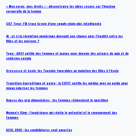
« Mon corps, mes droits » : déconstruire les idées reçues sur l’hygiène
corporelle de la femme
CILT Togo: l’IA trace la voie d’une supply chain plus intelligente
IA : et si la révolution numérique devenait une chance pour l’égalité entre les
filles et les garçons ?
Togo : ADCF outille des femmes et jeunes pour devenir des acteurs de paix et de
cohésion sociale
Grossesse et école: les Togolais favorables au maintien des filles à l’école
Transition énergétique et genre : la COFET outille les médias avec un guide pour
mieux valoriser les femmes
Hausse des prix alimentaires : les femmes réinventent le quotidien
Women’s Glow : l’expérience qui révèle le potentiel et le rayonnement des
femmes
ACGL 2026 : les candidatures sont ouvertes