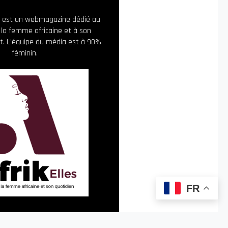
ia est un webmagazine dédié au
 la femme africaine et à son
. L’équipe du média est à 90%
féminin.
FR