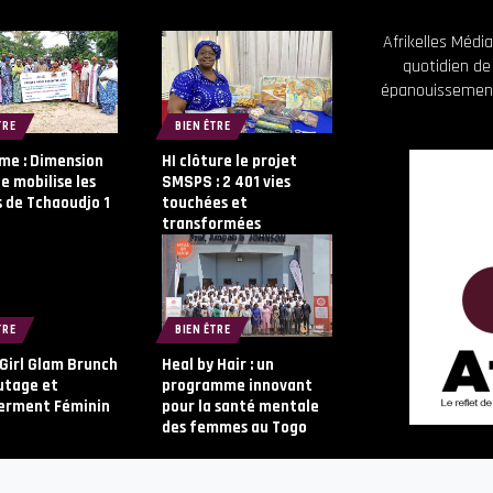
Afrikelles Méd
quotidien de
épanouissement
TRE
BIEN ÊTRE
me : Dimension
HI clôture le projet
 mobilise les
SMSPS : 2 401 vies
 de Tchaoudjo 1
touchées et
transformées
TRE
BIEN ÊTRE
 Girl Glam Brunch
Heal by Hair : un
utage et
programme innovant
rment Féminin
pour la santé mentale
des femmes au Togo