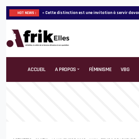
« Cette distinction est une invitation à servir da
HOT NEWS :
ACCUEIL
A PROPOS
FÉMINISME
VBG