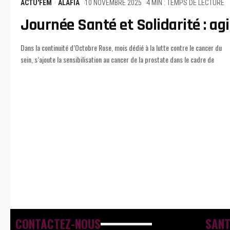
ACTU'FEM
ALAFIA
10 NOVEMBRE 2025
4 MIN : TEMPS DE LECTURE
Journée Santé et Solidarité : agi
Dans la continuité d’Octobre Rose, mois dédié à la lutte contre le cancer du
Novembre Bleu. C’est dans cette dynamique qu’a eu lieu la Journée de la santé
sein, s’ajoute la sensibilisation au cancer de la prostate dans le cadre de
CONTACTEZ-NOUS
SANT