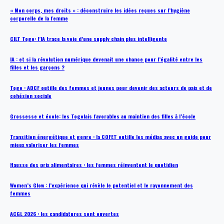
« Mon corps, mes droits » : déconstruire les idées reçues sur l’hygiène
corporelle de la femme
CILT Togo: l’IA trace la voie d’une supply chain plus intelligente
IA : et si la révolution numérique devenait une chance pour l’égalité entre les
filles et les garçons ?
Togo : ADCF outille des femmes et jeunes pour devenir des acteurs de paix et de
cohésion sociale
Grossesse et école: les Togolais favorables au maintien des filles à l’école
Transition énergétique et genre : la COFET outille les médias avec un guide pour
mieux valoriser les femmes
Hausse des prix alimentaires : les femmes réinventent le quotidien
Women’s Glow : l’expérience qui révèle le potentiel et le rayonnement des
femmes
ACGL 2026 : les candidatures sont ouvertes