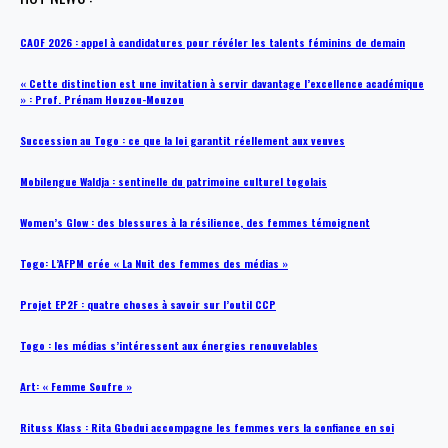
CAOF 2026 : appel à candidatures pour révéler les talents féminins de demain
« Cette distinction est une invitation à servir davantage l’excellence académique
» : Prof. Prénam Houzou-Mouzou
Succession au Togo : ce que la loi garantit réellement aux veuves
Mobilengue Waldja : sentinelle du patrimoine culturel togolais
Women’s Glow : des blessures à la résilience, des femmes témoignent
Togo: L’AFPM crée « La Nuit des femmes des médias »
Projet EP2F : quatre choses à savoir sur l’outil CCP
Togo : les médias s’intéressent aux énergies renouvelables
Art: « Femme Soufre »
Rituss Klass : Rita Gbodui accompagne les femmes vers la confiance en soi