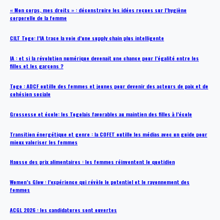
« Mon corps, mes droits » : déconstruire les idées reçues sur l’hygiène
corporelle de la femme
CILT Togo: l’IA trace la voie d’une supply chain plus intelligente
IA : et si la révolution numérique devenait une chance pour l’égalité entre les
filles et les garçons ?
Togo : ADCF outille des femmes et jeunes pour devenir des acteurs de paix et de
cohésion sociale
Grossesse et école: les Togolais favorables au maintien des filles à l’école
Transition énergétique et genre : la COFET outille les médias avec un guide pour
mieux valoriser les femmes
Hausse des prix alimentaires : les femmes réinventent le quotidien
Women’s Glow : l’expérience qui révèle le potentiel et le rayonnement des
femmes
ACGL 2026 : les candidatures sont ouvertes