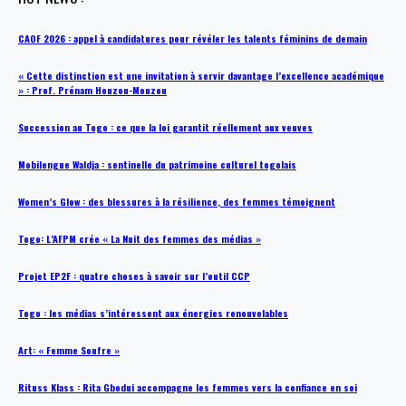
CAOF 2026 : appel à candidatures pour révéler les talents féminins de demain
« Cette distinction est une invitation à servir davantage l’excellence académique
» : Prof. Prénam Houzou-Mouzou
Succession au Togo : ce que la loi garantit réellement aux veuves
Mobilengue Waldja : sentinelle du patrimoine culturel togolais
Women’s Glow : des blessures à la résilience, des femmes témoignent
Togo: L’AFPM crée « La Nuit des femmes des médias »
Projet EP2F : quatre choses à savoir sur l’outil CCP
Togo : les médias s’intéressent aux énergies renouvelables
Art: « Femme Soufre »
Rituss Klass : Rita Gbodui accompagne les femmes vers la confiance en soi