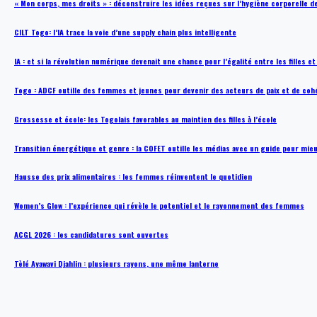
« Mon corps, mes droits » : déconstruire les idées reçues sur l’hygiène corporelle 
CILT Togo: l’IA trace la voie d’une supply chain plus intelligente
IA : et si la révolution numérique devenait une chance pour l’égalité entre les filles e
Togo : ADCF outille des femmes et jeunes pour devenir des acteurs de paix et de coh
Grossesse et école: les Togolais favorables au maintien des filles à l’école
Transition énergétique et genre : la COFET outille les médias avec un guide pour mie
Hausse des prix alimentaires : les femmes réinventent le quotidien
Women’s Glow : l’expérience qui révèle le potentiel et le rayonnement des femmes
ACGL 2026 : les candidatures sont ouvertes
Tèlé Ayawavi Djahlin : plusieurs rayons, une même lanterne