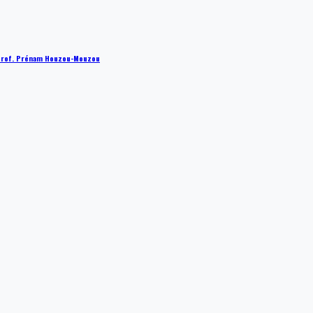
 : Prof. Prénam Houzou-Mouzou