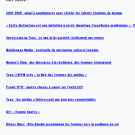
CAOF 2026 : appel à candidatures pour révéler les talents féminins de demain
« Cette distinction est une invitation à servir davantage l’excellence académique »
Succession au Togo : ce que la loi garantit réellement aux veuves
Mobilengue Waldja : sentinelle du patrimoine culturel togolais
Women’s Glow : des blessures à la résilience, des femmes témoignent
Togo: L’AFPM crée « La Nuit des femmes des médias »
Projet EP2F : quatre choses à savoir sur l’outil CCP
Togo : les médias s’intéressent aux énergies renouvelables
Art: « Femme Soufre »
Rituss Klass : Rita Gbodui accompagne les femmes vers la confiance en soi