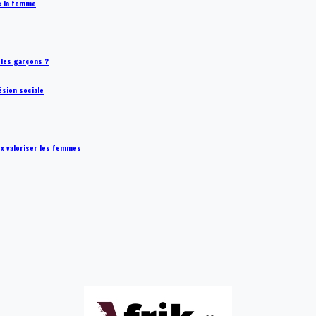
de la femme
t les garçons ?
ésion sociale
ux valoriser les femmes