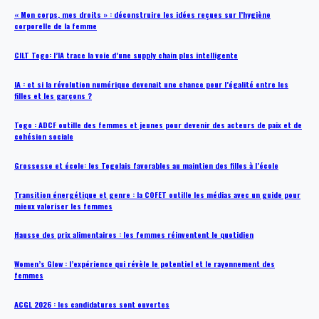
« Mon corps, mes droits » : déconstruire les idées reçues sur l’hygiène
corporelle de la femme
CILT Togo: l’IA trace la voie d’une supply chain plus intelligente
IA : et si la révolution numérique devenait une chance pour l’égalité entre les
filles et les garçons ?
Togo : ADCF outille des femmes et jeunes pour devenir des acteurs de paix et de
cohésion sociale
Grossesse et école: les Togolais favorables au maintien des filles à l’école
Transition énergétique et genre : la COFET outille les médias avec un guide pour
mieux valoriser les femmes
Hausse des prix alimentaires : les femmes réinventent le quotidien
Women’s Glow : l’expérience qui révèle le potentiel et le rayonnement des
femmes
ACGL 2026 : les candidatures sont ouvertes