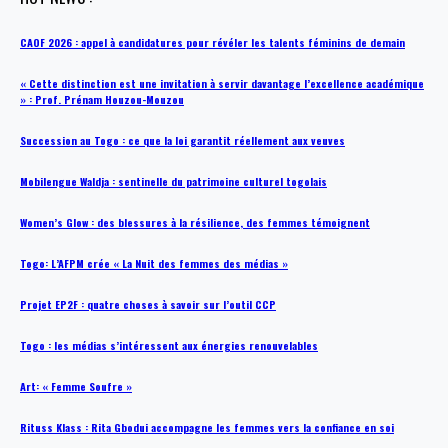
CAOF 2026 : appel à candidatures pour révéler les talents féminins de demain
« Cette distinction est une invitation à servir davantage l’excellence académique
» : Prof. Prénam Houzou-Mouzou
Succession au Togo : ce que la loi garantit réellement aux veuves
Mobilengue Waldja : sentinelle du patrimoine culturel togolais
Women’s Glow : des blessures à la résilience, des femmes témoignent
Togo: L’AFPM crée « La Nuit des femmes des médias »
Projet EP2F : quatre choses à savoir sur l’outil CCP
Togo : les médias s’intéressent aux énergies renouvelables
Art: « Femme Soufre »
Rituss Klass : Rita Gbodui accompagne les femmes vers la confiance en soi