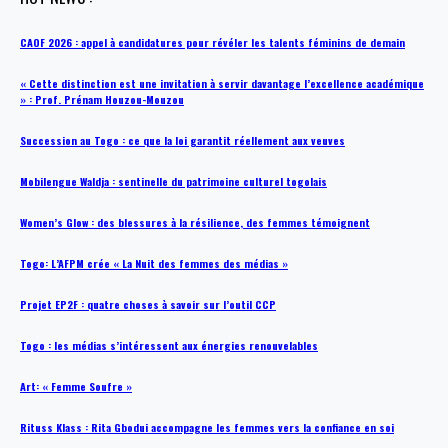
CAOF 2026 : appel à candidatures pour révéler les talents féminins de demain
« Cette distinction est une invitation à servir davantage l’excellence académique
» : Prof. Prénam Houzou-Mouzou
Succession au Togo : ce que la loi garantit réellement aux veuves
Mobilengue Waldja : sentinelle du patrimoine culturel togolais
Women’s Glow : des blessures à la résilience, des femmes témoignent
Togo: L’AFPM crée « La Nuit des femmes des médias »
Projet EP2F : quatre choses à savoir sur l’outil CCP
Togo : les médias s’intéressent aux énergies renouvelables
Art: « Femme Soufre »
Rituss Klass : Rita Gbodui accompagne les femmes vers la confiance en soi