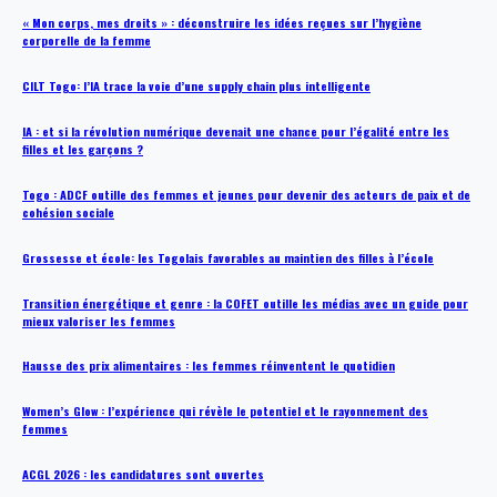
« Mon corps, mes droits » : déconstruire les idées reçues sur l’hygiène
corporelle de la femme
CILT Togo: l’IA trace la voie d’une supply chain plus intelligente
IA : et si la révolution numérique devenait une chance pour l’égalité entre les
filles et les garçons ?
Togo : ADCF outille des femmes et jeunes pour devenir des acteurs de paix et de
cohésion sociale
Grossesse et école: les Togolais favorables au maintien des filles à l’école
Transition énergétique et genre : la COFET outille les médias avec un guide pour
mieux valoriser les femmes
Hausse des prix alimentaires : les femmes réinventent le quotidien
Women’s Glow : l’expérience qui révèle le potentiel et le rayonnement des
femmes
ACGL 2026 : les candidatures sont ouvertes