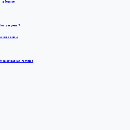
de la femme
t les garçons ?
ésion sociale
ux valoriser les femmes