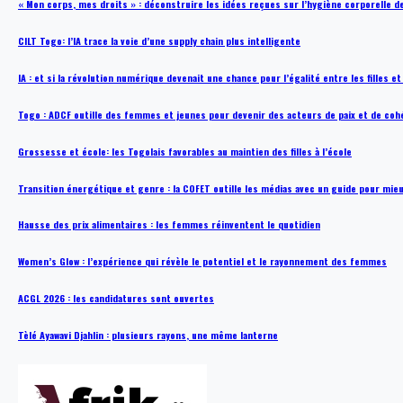
« Mon corps, mes droits » : déconstruire les idées reçues sur l’hygiène corporelle 
CILT Togo: l’IA trace la voie d’une supply chain plus intelligente
IA : et si la révolution numérique devenait une chance pour l’égalité entre les filles e
Togo : ADCF outille des femmes et jeunes pour devenir des acteurs de paix et de coh
Grossesse et école: les Togolais favorables au maintien des filles à l’école
Transition énergétique et genre : la COFET outille les médias avec un guide pour mie
Hausse des prix alimentaires : les femmes réinventent le quotidien
Women’s Glow : l’expérience qui révèle le potentiel et le rayonnement des femmes
ACGL 2026 : les candidatures sont ouvertes
Tèlé Ayawavi Djahlin : plusieurs rayons, une même lanterne