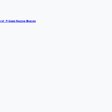
 : Prof. Prénam Houzou-Mouzou