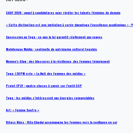
CAOF 2026 : appel à candidatures pour révéler les talents féminins de demain
« Cette distinction est une invitation à servir davantage l’excellence académique »
Succession au Togo : ce que la loi garantit réellement aux veuves
Mobilengue Waldja : sentinelle du patrimoine culturel togolais
Women’s Glow : des blessures à la résilience, des femmes témoignent
Togo: L’AFPM crée « La Nuit des femmes des médias »
Projet EP2F : quatre choses à savoir sur l’outil CCP
Togo : les médias s’intéressent aux énergies renouvelables
Art: « Femme Soufre »
Rituss Klass : Rita Gbodui accompagne les femmes vers la confiance en soi