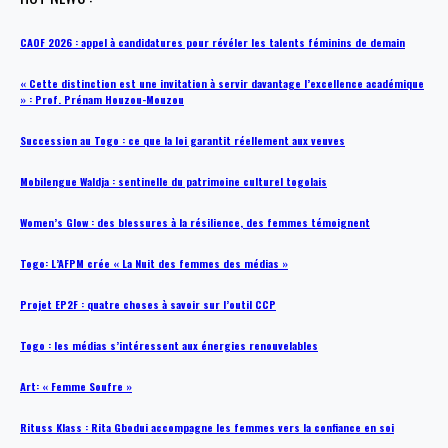
CAOF 2026 : appel à candidatures pour révéler les talents féminins de demain
« Cette distinction est une invitation à servir davantage l’excellence académique
» : Prof. Prénam Houzou-Mouzou
Succession au Togo : ce que la loi garantit réellement aux veuves
Mobilengue Waldja : sentinelle du patrimoine culturel togolais
Women’s Glow : des blessures à la résilience, des femmes témoignent
Togo: L’AFPM crée « La Nuit des femmes des médias »
Projet EP2F : quatre choses à savoir sur l’outil CCP
Togo : les médias s’intéressent aux énergies renouvelables
Art: « Femme Soufre »
Rituss Klass : Rita Gbodui accompagne les femmes vers la confiance en soi