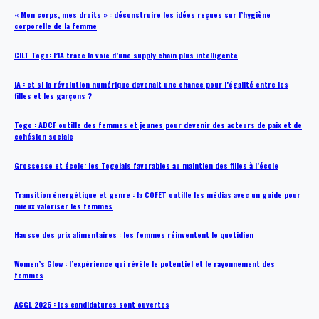
« Mon corps, mes droits » : déconstruire les idées reçues sur l’hygiène
corporelle de la femme
CILT Togo: l’IA trace la voie d’une supply chain plus intelligente
IA : et si la révolution numérique devenait une chance pour l’égalité entre les
filles et les garçons ?
Togo : ADCF outille des femmes et jeunes pour devenir des acteurs de paix et de
cohésion sociale
Grossesse et école: les Togolais favorables au maintien des filles à l’école
Transition énergétique et genre : la COFET outille les médias avec un guide pour
mieux valoriser les femmes
Hausse des prix alimentaires : les femmes réinventent le quotidien
Women’s Glow : l’expérience qui révèle le potentiel et le rayonnement des
femmes
ACGL 2026 : les candidatures sont ouvertes