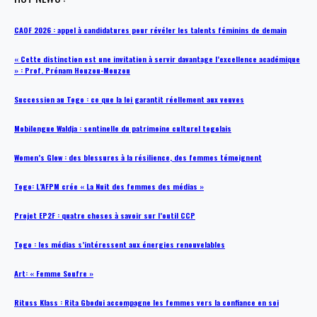
CAOF 2026 : appel à candidatures pour révéler les talents féminins de demain
« Cette distinction est une invitation à servir davantage l’excellence académique
» : Prof. Prénam Houzou-Mouzou
Succession au Togo : ce que la loi garantit réellement aux veuves
Mobilengue Waldja : sentinelle du patrimoine culturel togolais
Women’s Glow : des blessures à la résilience, des femmes témoignent
Togo: L’AFPM crée « La Nuit des femmes des médias »
Projet EP2F : quatre choses à savoir sur l’outil CCP
Togo : les médias s’intéressent aux énergies renouvelables
Art: « Femme Soufre »
Rituss Klass : Rita Gbodui accompagne les femmes vers la confiance en soi