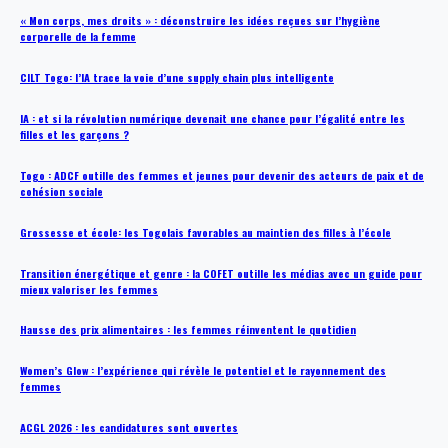
« Mon corps, mes droits » : déconstruire les idées reçues sur l’hygiène
corporelle de la femme
CILT Togo: l’IA trace la voie d’une supply chain plus intelligente
IA : et si la révolution numérique devenait une chance pour l’égalité entre les
filles et les garçons ?
Togo : ADCF outille des femmes et jeunes pour devenir des acteurs de paix et de
cohésion sociale
Grossesse et école: les Togolais favorables au maintien des filles à l’école
Transition énergétique et genre : la COFET outille les médias avec un guide pour
mieux valoriser les femmes
Hausse des prix alimentaires : les femmes réinventent le quotidien
Women’s Glow : l’expérience qui révèle le potentiel et le rayonnement des
femmes
ACGL 2026 : les candidatures sont ouvertes