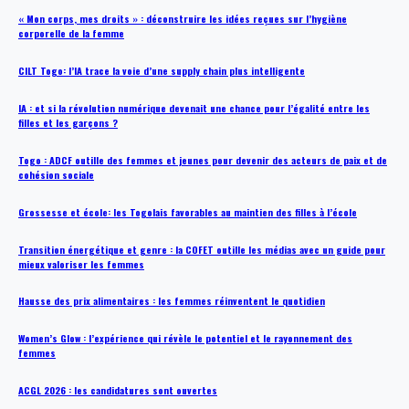
« Mon corps, mes droits » : déconstruire les idées reçues sur l’hygiène
corporelle de la femme
CILT Togo: l’IA trace la voie d’une supply chain plus intelligente
IA : et si la révolution numérique devenait une chance pour l’égalité entre les
filles et les garçons ?
Togo : ADCF outille des femmes et jeunes pour devenir des acteurs de paix et de
cohésion sociale
Grossesse et école: les Togolais favorables au maintien des filles à l’école
Transition énergétique et genre : la COFET outille les médias avec un guide pour
mieux valoriser les femmes
Hausse des prix alimentaires : les femmes réinventent le quotidien
Women’s Glow : l’expérience qui révèle le potentiel et le rayonnement des
femmes
ACGL 2026 : les candidatures sont ouvertes