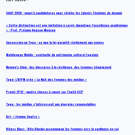
CAOF 2026 : appel à candidatures pour révéler les talents féminins de demain
« Cette distinction est une invitation à servir davantage l’excellence académique
» : Prof. Prénam Houzou-Mouzou
Succession au Togo : ce que la loi garantit réellement aux veuves
Mobilengue Waldja : sentinelle du patrimoine culturel togolais
Women’s Glow : des blessures à la résilience, des femmes témoignent
Togo: L’AFPM crée « La Nuit des femmes des médias »
Projet EP2F : quatre choses à savoir sur l’outil CCP
Togo : les médias s’intéressent aux énergies renouvelables
Art: « Femme Soufre »
Rituss Klass : Rita Gbodui accompagne les femmes vers la confiance en soi