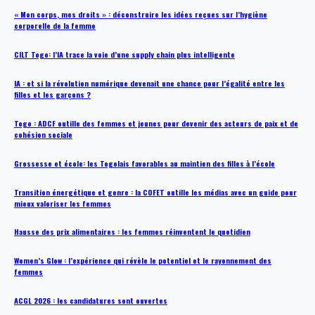
« Mon corps, mes droits » : déconstruire les idées reçues sur l’hygiène
corporelle de la femme
CILT Togo: l’IA trace la voie d’une supply chain plus intelligente
IA : et si la révolution numérique devenait une chance pour l’égalité entre les
filles et les garçons ?
Togo : ADCF outille des femmes et jeunes pour devenir des acteurs de paix et de
cohésion sociale
Grossesse et école: les Togolais favorables au maintien des filles à l’école
Transition énergétique et genre : la COFET outille les médias avec un guide pour
mieux valoriser les femmes
Hausse des prix alimentaires : les femmes réinventent le quotidien
Women’s Glow : l’expérience qui révèle le potentiel et le rayonnement des
femmes
ACGL 2026 : les candidatures sont ouvertes