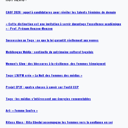
CAOF 2026 : appel à candidatures pour révéler les talents féminins de demain
« Cette distinction est une invitation à servir davantage l’excellence académique
» : Prof. Prénam Houzou-Mouzou
Succession au Togo : ce que la loi garantit réellement aux veuves
Mobilengue Waldja : sentinelle du patrimoine culturel togolais
Women’s Glow : des blessures à la résilience, des femmes témoignent
Togo: L’AFPM crée « La Nuit des femmes des médias »
Projet EP2F : quatre choses à savoir sur l’outil CCP
Togo : les médias s’intéressent aux énergies renouvelables
Art: « Femme Soufre »
Rituss Klass : Rita Gbodui accompagne les femmes vers la confiance en soi