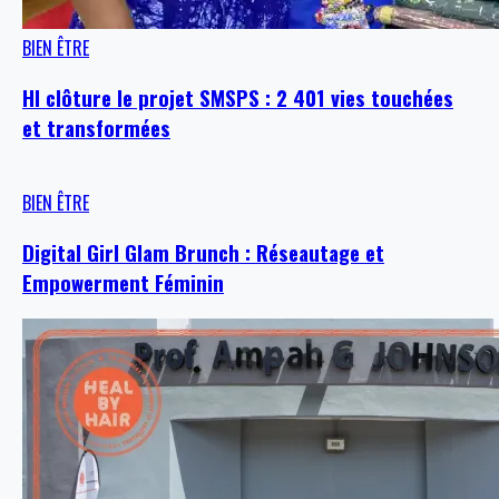
BIEN ÊTRE
HI clôture le projet SMSPS : 2 401 vies touchées
et transformées
BIEN ÊTRE
Digital Girl Glam Brunch : Réseautage et
Empowerment Féminin