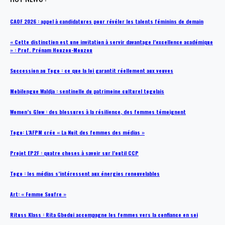
CAOF 2026 : appel à candidatures pour révéler les talents féminins de demain
« Cette distinction est une invitation à servir davantage l’excellence académique
» : Prof. Prénam Houzou-Mouzou
Succession au Togo : ce que la loi garantit réellement aux veuves
Mobilengue Waldja : sentinelle du patrimoine culturel togolais
Women’s Glow : des blessures à la résilience, des femmes témoignent
Togo: L’AFPM crée « La Nuit des femmes des médias »
Projet EP2F : quatre choses à savoir sur l’outil CCP
Togo : les médias s’intéressent aux énergies renouvelables
Art: « Femme Soufre »
Rituss Klass : Rita Gbodui accompagne les femmes vers la confiance en soi