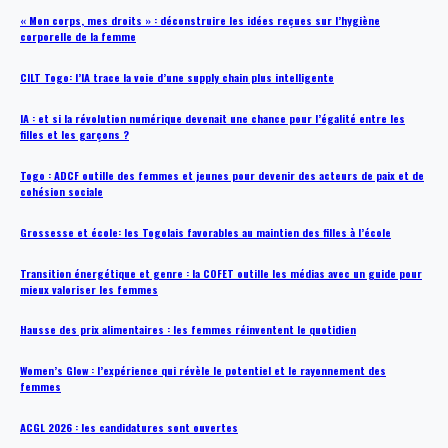
« Mon corps, mes droits » : déconstruire les idées reçues sur l’hygiène
corporelle de la femme
CILT Togo: l’IA trace la voie d’une supply chain plus intelligente
IA : et si la révolution numérique devenait une chance pour l’égalité entre les
filles et les garçons ?
Togo : ADCF outille des femmes et jeunes pour devenir des acteurs de paix et de
cohésion sociale
Grossesse et école: les Togolais favorables au maintien des filles à l’école
Transition énergétique et genre : la COFET outille les médias avec un guide pour
mieux valoriser les femmes
Hausse des prix alimentaires : les femmes réinventent le quotidien
Women’s Glow : l’expérience qui révèle le potentiel et le rayonnement des
femmes
ACGL 2026 : les candidatures sont ouvertes