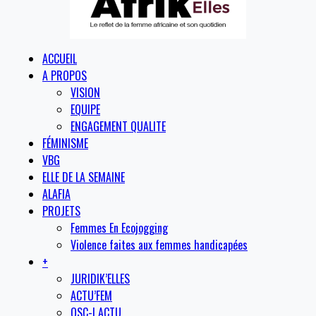
ACCUEIL
A PROPOS
VISION
EQUIPE
ENGAGEMENT QUALITE
FÉMINISME
VBG
ELLE DE LA SEMAINE
ALAFIA
PROJETS
Femmes En Ecojogging
Violence faites aux femmes handicapées
+
JURIDIK’ELLES
ACTU’FEM
OSC-I ACTU