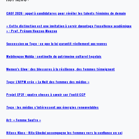
CAOF 2026 : appel à candidatures pour révéler les talents féminins de demain
« Cette distinction est une invitation à servir davantage l’excellence académique
» : Prof. Prénam Houzou-Mouzou
Succession au Togo : ce que la loi garantit réellement aux veuves
Mobilengue Waldja : sentinelle du patrimoine culturel togolais
Women’s Glow : des blessures à la résilience, des femmes témoignent
Togo: L’AFPM crée « La Nuit des femmes des médias »
Projet EP2F : quatre choses à savoir sur l’outil CCP
Togo : les médias s’intéressent aux énergies renouvelables
Art: « Femme Soufre »
Rituss Klass : Rita Gbodui accompagne les femmes vers la confiance en soi