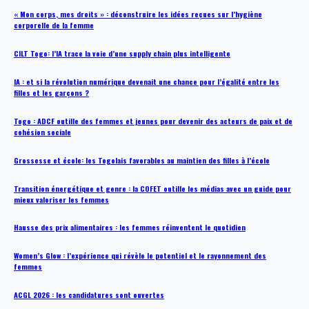
« Mon corps, mes droits » : déconstruire les idées reçues sur l’hygiène
corporelle de la femme
CILT Togo: l’IA trace la voie d’une supply chain plus intelligente
IA : et si la révolution numérique devenait une chance pour l’égalité entre les
filles et les garçons ?
Togo : ADCF outille des femmes et jeunes pour devenir des acteurs de paix et de
cohésion sociale
Grossesse et école: les Togolais favorables au maintien des filles à l’école
Transition énergétique et genre : la COFET outille les médias avec un guide pour
mieux valoriser les femmes
Hausse des prix alimentaires : les femmes réinventent le quotidien
Women’s Glow : l’expérience qui révèle le potentiel et le rayonnement des
femmes
ACGL 2026 : les candidatures sont ouvertes