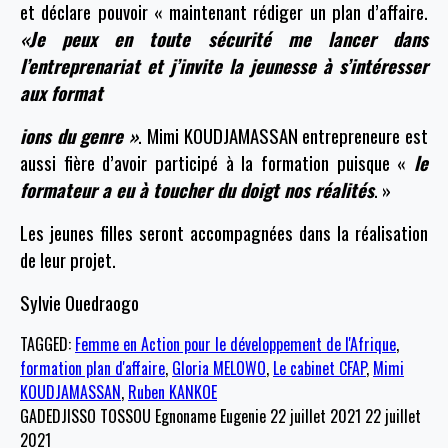
et déclare pouvoir « maintenant rédiger un plan d’affaire.
«Je peux en toute sécurité me lancer dans
l’entreprenariat et j’invite la jeunesse à s’intéresser
aux format
ions du genre »
. Mimi KOUDJAMASSAN entrepreneure est
aussi fière d’avoir participé à la formation puisque «
le
formateur a eu à toucher du doigt nos réalités
. »
Les jeunes filles seront accompagnées dans la réalisation
de leur projet.
Sylvie Ouedraogo
TAGGED:
Femme en Action pour le développement de l'Afrique
,
formation plan d'affaire
,
Gloria MELOWO
,
Le cabinet CFAP
,
Mimi
KOUDJAMASSAN
,
Ruben KANKOE
GADEDJISSO TOSSOU Egnoname Eugenie
22 juillet 2021
22 juillet
2021