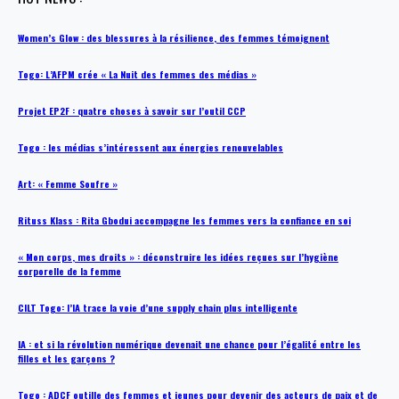
Women’s Glow : des blessures à la résilience, des femmes témoignent
Togo: L’AFPM crée « La Nuit des femmes des médias »
Projet EP2F : quatre choses à savoir sur l’outil CCP
Togo : les médias s’intéressent aux énergies renouvelables
Art: « Femme Soufre »
Rituss Klass : Rita Gbodui accompagne les femmes vers la confiance en soi
« Mon corps, mes droits » : déconstruire les idées reçues sur l’hygiène
corporelle de la femme
CILT Togo: l’IA trace la voie d’une supply chain plus intelligente
IA : et si la révolution numérique devenait une chance pour l’égalité entre les
filles et les garçons ?
Togo : ADCF outille des femmes et jeunes pour devenir des acteurs de paix et de