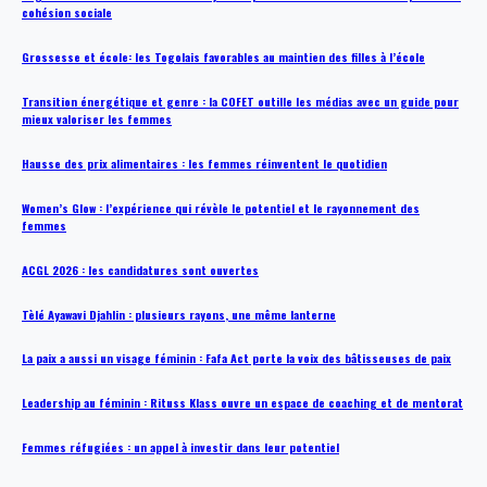
cohésion sociale
Grossesse et école: les Togolais favorables au maintien des filles à l’école
Transition énergétique et genre : la COFET outille les médias avec un guide pour
mieux valoriser les femmes
Hausse des prix alimentaires : les femmes réinventent le quotidien
Women’s Glow : l’expérience qui révèle le potentiel et le rayonnement des
femmes
ACGL 2026 : les candidatures sont ouvertes
Tèlé Ayawavi Djahlin : plusieurs rayons, une même lanterne
La paix a aussi un visage féminin : Fafa Act porte la voix des bâtisseuses de paix
Leadership au féminin : Rituss Klass ouvre un espace de coaching et de mentorat
Femmes réfugiées : un appel à investir dans leur potentiel