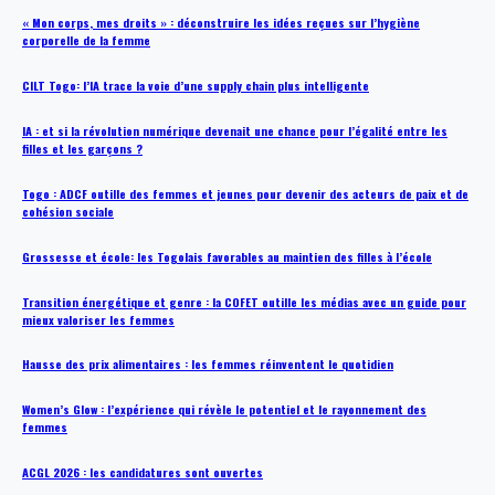
« Mon corps, mes droits » : déconstruire les idées reçues sur l’hygiène
corporelle de la femme
CILT Togo: l’IA trace la voie d’une supply chain plus intelligente
IA : et si la révolution numérique devenait une chance pour l’égalité entre les
filles et les garçons ?
Togo : ADCF outille des femmes et jeunes pour devenir des acteurs de paix et de
cohésion sociale
Grossesse et école: les Togolais favorables au maintien des filles à l’école
Transition énergétique et genre : la COFET outille les médias avec un guide pour
mieux valoriser les femmes
Hausse des prix alimentaires : les femmes réinventent le quotidien
Women’s Glow : l’expérience qui révèle le potentiel et le rayonnement des
femmes
ACGL 2026 : les candidatures sont ouvertes