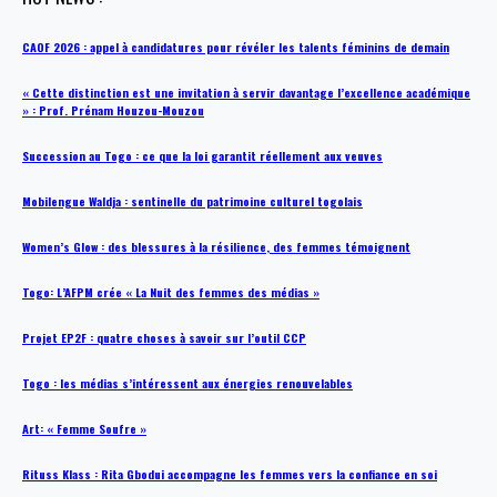
CAOF 2026 : appel à candidatures pour révéler les talents féminins de demain
« Cette distinction est une invitation à servir davantage l’excellence académique
» : Prof. Prénam Houzou-Mouzou
Succession au Togo : ce que la loi garantit réellement aux veuves
Mobilengue Waldja : sentinelle du patrimoine culturel togolais
Women’s Glow : des blessures à la résilience, des femmes témoignent
Togo: L’AFPM crée « La Nuit des femmes des médias »
Projet EP2F : quatre choses à savoir sur l’outil CCP
Togo : les médias s’intéressent aux énergies renouvelables
Art: « Femme Soufre »
Rituss Klass : Rita Gbodui accompagne les femmes vers la confiance en soi