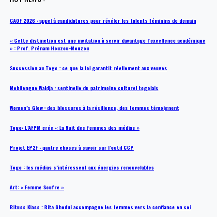
CAOF 2026 : appel à candidatures pour révéler les talents féminins de demain
« Cette distinction est une invitation à servir davantage l’excellence académique
» : Prof. Prénam Houzou-Mouzou
Succession au Togo : ce que la loi garantit réellement aux veuves
Mobilengue Waldja : sentinelle du patrimoine culturel togolais
Women’s Glow : des blessures à la résilience, des femmes témoignent
Togo: L’AFPM crée « La Nuit des femmes des médias »
Projet EP2F : quatre choses à savoir sur l’outil CCP
Togo : les médias s’intéressent aux énergies renouvelables
Art: « Femme Soufre »
Rituss Klass : Rita Gbodui accompagne les femmes vers la confiance en soi