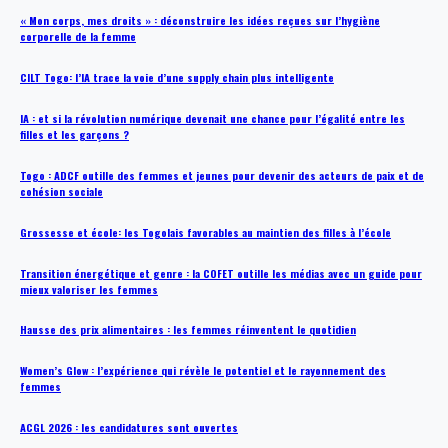
« Mon corps, mes droits » : déconstruire les idées reçues sur l’hygiène
corporelle de la femme
CILT Togo: l’IA trace la voie d’une supply chain plus intelligente
IA : et si la révolution numérique devenait une chance pour l’égalité entre les
filles et les garçons ?
Togo : ADCF outille des femmes et jeunes pour devenir des acteurs de paix et de
cohésion sociale
Grossesse et école: les Togolais favorables au maintien des filles à l’école
Transition énergétique et genre : la COFET outille les médias avec un guide pour
mieux valoriser les femmes
Hausse des prix alimentaires : les femmes réinventent le quotidien
Women’s Glow : l’expérience qui révèle le potentiel et le rayonnement des
femmes
ACGL 2026 : les candidatures sont ouvertes